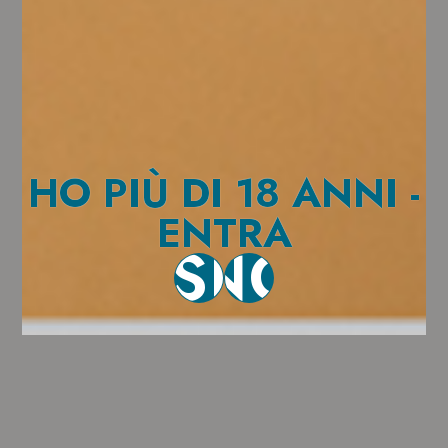
HO PIÙ DI 18 ANNI -
ENTRA
SI
NO