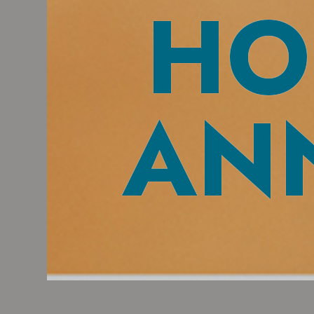
HO 
ANN