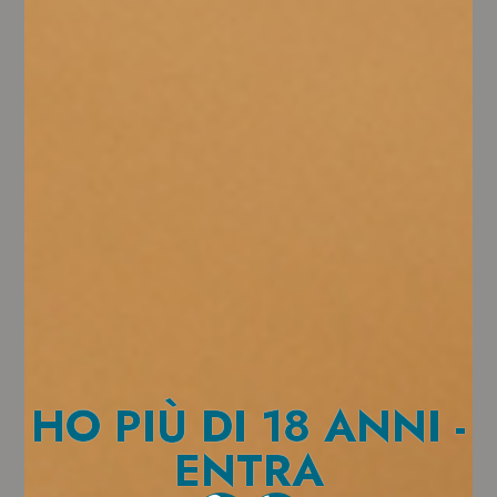
HO PIÙ DI 18 ANNI -
ENTRA