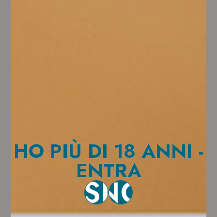
HO PIÙ DI 18 ANNI -
ENTRA
SI
NO