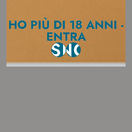
HO PIÙ DI 18 ANNI -
ENTRA
SI
NO