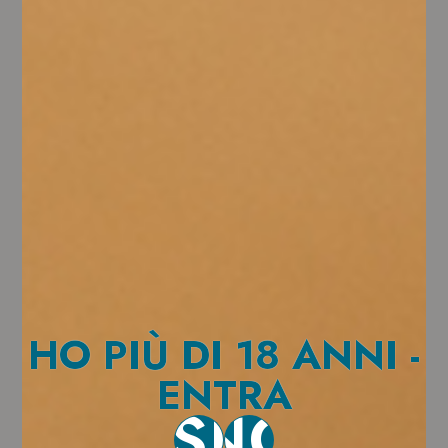
HO PIÙ DI 18 ANNI -
ENTRA
SI
NO