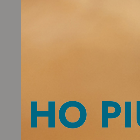
HO PI