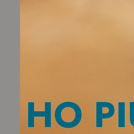
HO PI