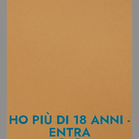
HO PIÙ DI 18 ANNI -
ENTRA