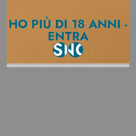
HO PIÙ DI 18 ANNI -
ENTRA
SI
NO