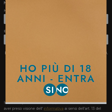
NEWSLETTER
HO PIÙ DI 18
ANNI - ENTRA
SI
NO