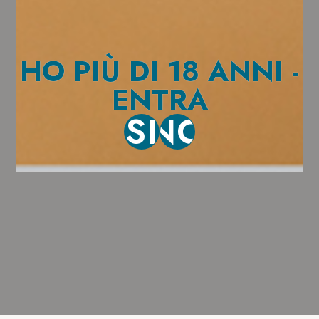
HO PIÙ DI 18 ANNI -
ENTRA
SI
NO