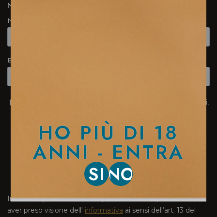
NEWSLETTER
HO PIÙ DI 18
ANNI - ENTRA
SI
NO