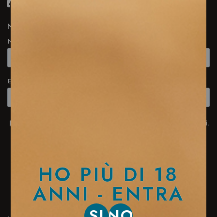
NEWSLETTER
HO PIÙ DI 18
ANNI - ENTRA
SI
NO