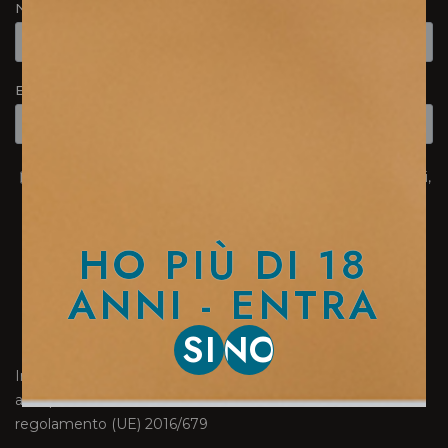
HO PIÙ DI 18
ANNI - ENTRA
SI
NO