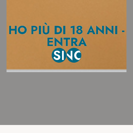
HO PIÙ DI 18 ANNI -
ENTRA
SI
NO