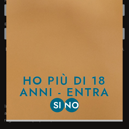
HO PIÙ DI 18
ANNI - ENTRA
SI
NO